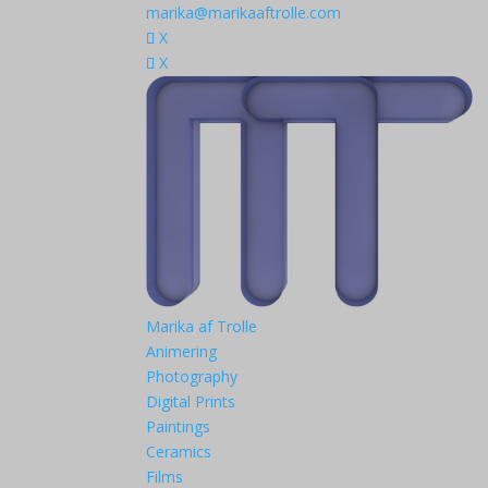
marika@marikaaftrolle.com
X
X
Marika af Trolle
Animering
Photography
Digital Prints
Paintings
Ceramics
Films