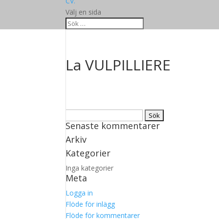
CV.
Välj en sida
La VULPILLIERE
Sök
Senaste kommentarer
efter:
Arkiv
Kategorier
Inga kategorier
Meta
Logga in
Flöde för inlägg
Flöde för kommentarer