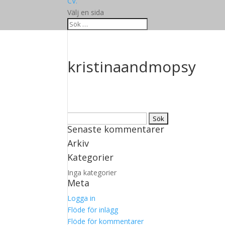
CV.
Välj en sida
kristinaandmopsy
Sök
Senaste kommentarer
efter:
Arkiv
Kategorier
Inga kategorier
Meta
Logga in
Flöde för inlägg
Flöde för kommentarer