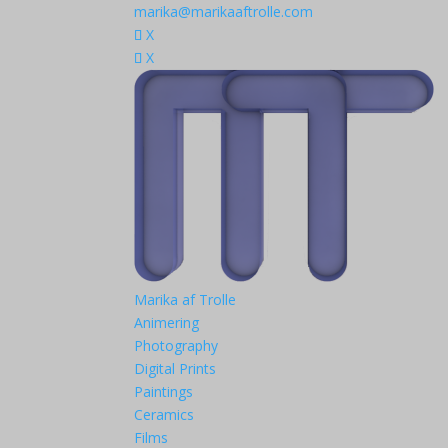
marika@marikaaftrolle.com
X
X
Marika af Trolle
Animering
Photography
Digital Prints
Paintings
Ceramics
Films