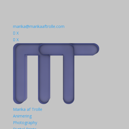
marika@marikaaftrolle.com
X
X
Marika af Trolle
Animering
Photography