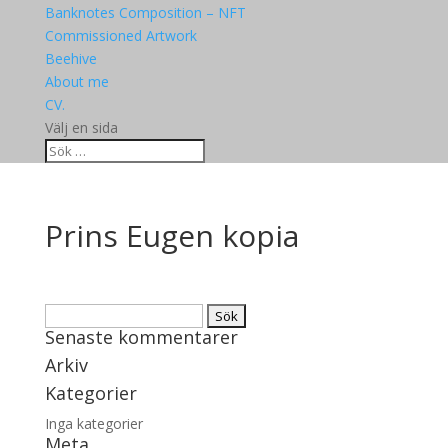
Banknotes Composition – NFT
Commissioned Artwork
Beehive
About me
CV.
Välj en sida
Prins Eugen kopia
Sök
Senaste kommentarer
efter:
Arkiv
Kategorier
Inga kategorier
Meta