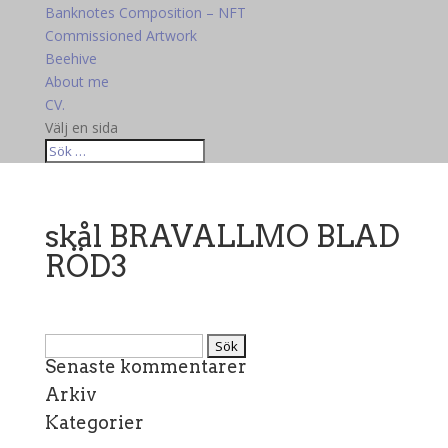
Banknotes Composition – NFT
Commissioned Artwork
Beehive
About me
CV.
Välj en sida
skål BRAVALLMO BLAD
RÖD3
Sök
Senaste kommentarer
efter:
Arkiv
Kategorier