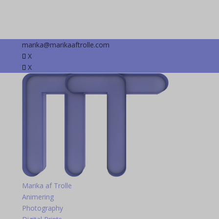
marika@marikaaftrolle.com
X
X
Marika af Trolle
Animering
Photography